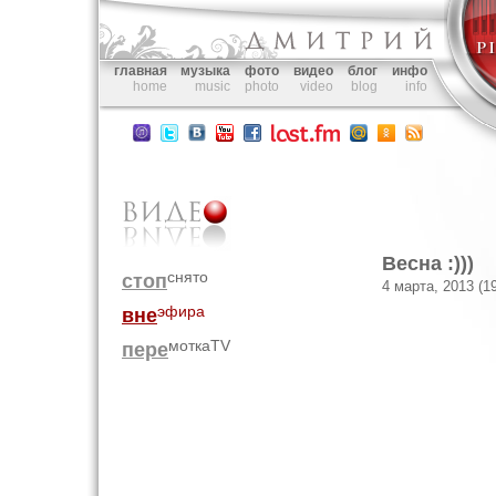
главная
музыка
фото
видео
блог
инфо
home
music
photo
video
blog
info
Весна :)))
снято
стоп
4 марта, 2013 (19
эфира
вне
моткаTV
пере