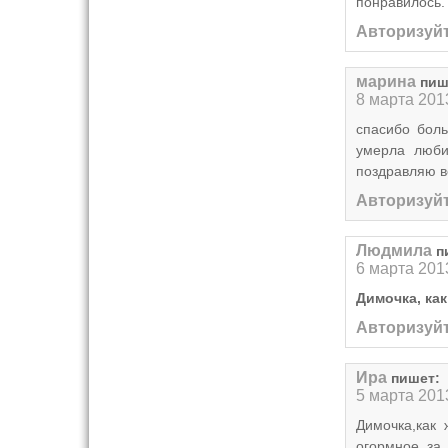
понравилось.
Авторизуйт
марина
пиш
8 марта 201
спасибо боль
умерла люби
поздравляю в
Авторизуйт
Людмила
п
6 марта 201
Димочка, как
Авторизуйт
Ира
пишет:
5 марта 201
Димочка,как 
огормное за