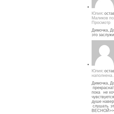
Юлия
: ост
Маликов по
Просмотр
Димочка, Д
это заслуж
Юлия
: ост
наполнена
Димочка, Д
прекрасна! 
пока не хоч
чувствуетс
душе наверн
слушать э
ВЕСНОЙ>>спа