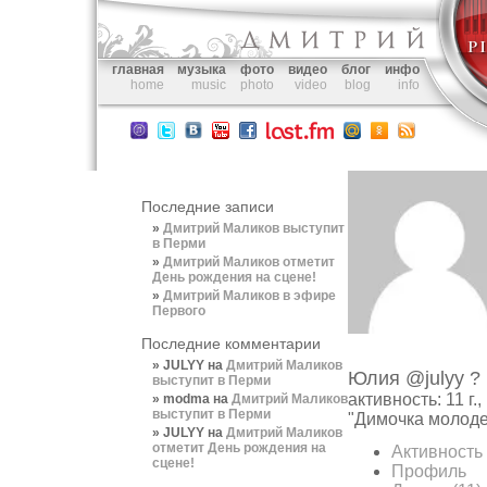
главная
музыка
фото
видео
блог
инфо
home
music
photo
video
blog
info
Последние записи
Дмитрий Маликов выступит
в Перми
Дмитрий Маликов отметит
День рождения на сцене!
Дмитрий Маликов в эфире
Первого
Последние комментарии
JULYY
на
Дмитрий Маликов
Юлия
@julyy
?
выступит в Перми
активность: 11 г.,
modma
на
Дмитрий Маликов
выступит в Перми
"Димочка молодец
JULYY
на
Дмитрий Маликов
отметит День рождения на
Активность
сцене!
Профиль