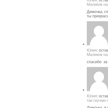
Юлия
: ост
Маликов на
Димочка, с
ты прекрасн
Юлия
: ост
Маликов на
спасибо за
Юлия
: ост
так скучаю 
Димочка, я