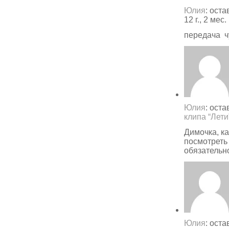
Юлия
: ост
12 г., 2 мес
передача ч
Юлия
: ост
клипа “Лети”
Димочка, к
посмотрет
обязательн
Юлия
: ост