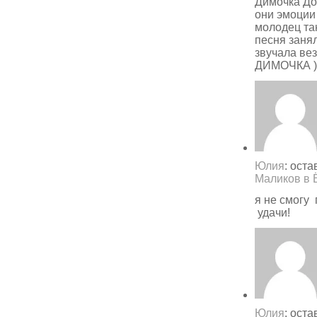
Димочка До
они эмоции 
молодец та
песня занял
звучала ве
ДИМОЧКА )
Юлия
: ост
Маликов в 
я не смогу
удачи!
Юлия
: ост