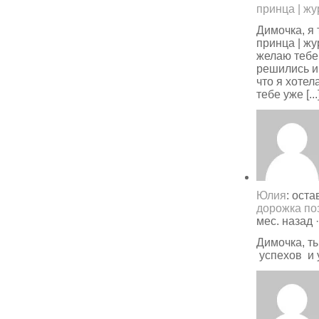
принца | ж
Димочка, я 
принца | ж
желаю тебе
решились и
что я хотел
тебе уже [...
Юлия
: ост
дорожка по
мес. назад
Димочка, т
успехов и