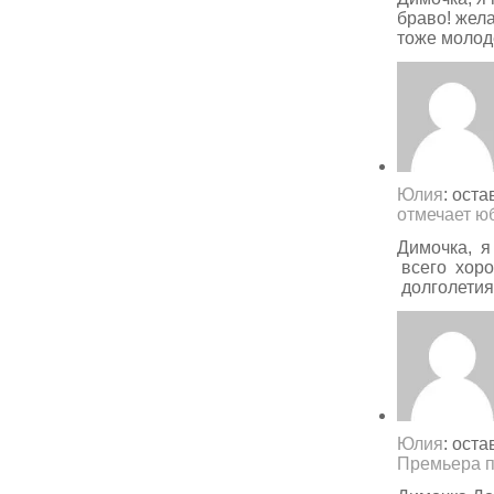
браво! жела
тоже молоде
Юлия
: ост
отмечает ю
Димочка, я
всего хоро
долголети
Юлия
: ост
Премьера п