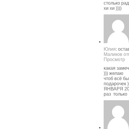
столько ра
хи хи ))))
Юлия
: ост
Маликов от
Просмотр
какая заме
))) желаю
чтоб всё бы
подарочек 
ЯНВАРЯ 20
раз только 