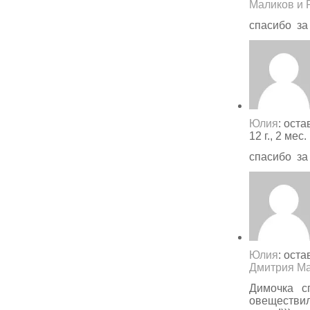
Маликов и 
спасибо за
Юлия
: ост
12 г., 2 мес
спасибо за
Юлия
: ост
Дмитрия М
Димочка с
овеществил