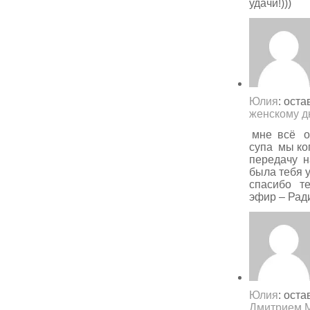
удачи!)))
Юлия
: ост
женскому 
мне всё о
супа мы ко
передачу н
была тебя 
спасибо те
эфир – Рад
Юлия
: ост
Дмитрием 