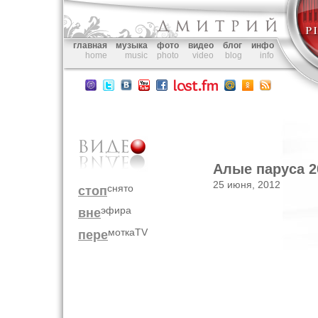
главная
музыка
фото
видео
блог
инфо
home
music
photo
video
blog
info
Алые паруса 2
25 июня, 2012
снято
стоп
эфира
вне
моткаTV
пере