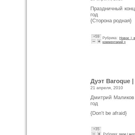
Праздничный конц
год
{Сторона родная}
+59
Рубрика:
Новое | 
комментарий »
Дуэт Baroque | 
21 апреля, 2010
Дмитрий Маликов 
год
{Don’t be afraid}
+35
Рубрика:
пере | мо