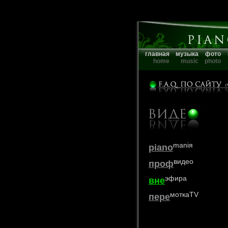
главная
музыка
фото
home
music
photo
maniя
piano
видео
проф
эфира
вне
моткаTV
пере