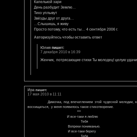
Капелькой зари
День разбудит Землю…
Тихо уплывут
Звёзды друг от друга…
…Слышишь, я живу
Просто потому, что есть ты… 4 сентября 2006 г.
Авторизуйтесь чтобы оставить ответ
Юлия
пишет:
7 декабря 2010 в 16:39
Женчик, потрясающие стихи Ты молодец! целую удачи
Ира
пишет:
17 мая 2010 в 11:11
Димочка, под впечатлением этой чудесной мелодии, кото
восхищаться, у меня появилось такое стихотворение.
***
И все-таки я люблю
Тебя
Вопреки пониманью.
И все-таки берегу
Тебя