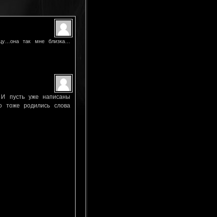
дцу…она так мне близка…
И пусть уже написаны
о тоже родились слова