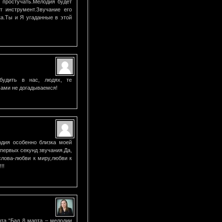
 простучать.Мелодия будет
т инструмент.Звучание его
ка.Ты и Я угаданные в этой
будить в нас, людях, те
сами не догадываемся!
одия особенно близка моей
 первых секунд звучания.Да,
лова-любви к миру,любви к
!!!
рта “Бал 8 марта – мелодии