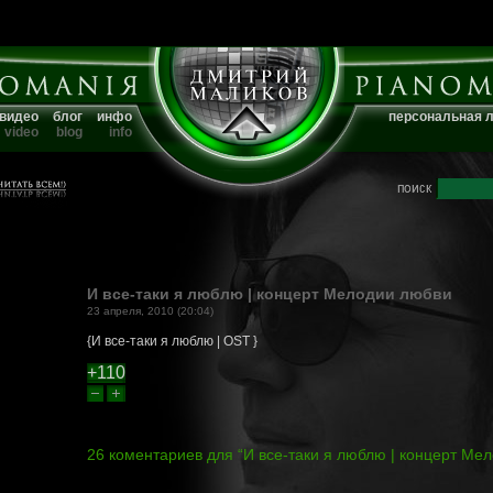
видео
блог
инфо
персональная 
video
blog
info
И все-таки я люблю | концерт Мелодии любви
23 апреля, 2010 (20:04)
{И все-таки я люблю | OST }
+110
26 коментариев для “И все-таки я люблю | концерт Ме