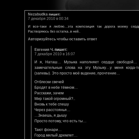
Nezabudka
пишет:
7 декабря 2010 в 00:34
И все-таки я люблю…эта композиция так дорога моему сер
Растворяюсь без остатка..в ней..
Авторизуйтесь чтобы оставить ответ
Евгения Ч.
пишет:
7 декабря 2010 в 16:07
И я, Наташ… Музыка наполняет сердце свободой… 
замечательные слова на эту Музыку…у меня когда-т
(запевы). Это просто моё в
и
дение, прочтение…
Отблески свечей
Бродят в небе тёмном…
Расскажи, зачем
Мир такой огромный?..
Вновь к тебе спешу
Через расстоянья…
…Знаешь, я дышу
Просто потому, что есть ты…
Тают фонари…
Город милый дремлет…