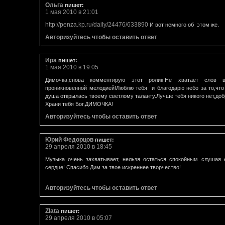
Ольга
пишет:
1 мая 2010 в 21:01
http://penza.kp.ru/daily/24476/633890
И вот немного об этом же.
Авторизуйтесь чтобы оставить ответ
Ира
пишет:
1 мая 2010 в 19:05
Димочка,снова комментирую этот ролик.Не хватает слов в
проникновенной мелодией!Люблю тебя и благодарю небо за то,что 
душа открылась твоему светлому таланту.Лучше тебя никого нет,до
Храни тебя Бог,ДИМОЧКА!
Авторизуйтесь чтобы оставить ответ
Юрий Федорцов
пишет:
29 апреля 2010 в 18:45
Музыка очень захватывает, нельзя остаться спокойным слушая 
сердце! Спасибо Дим за твое искреннее творчество!
Авторизуйтесь чтобы оставить ответ
Zlata
пишет:
29 апреля 2010 в 05:07