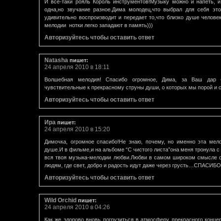
И все-таки рояль Король инструментов!Музыку можно и напеть, и
одна,но звучание разное.Дима молодец,что выбрал для себя это
удивительно воспроизводит и передает то,что близко душе челове
мелодии нотки легко западают в память)))
Авторизуйтесь чтобы оставить ответ
Natasha
пишет:
24 апреля 2010 в 18:11
Волшебная мелодия! Спасибо огромное, Дима, за Ваш дар 
чувствительные к прекрасному струны души, о которых мы порой и 
Авторизуйтесь чтобы оставить ответ
Ира
пишет:
24 апреля 2010 в 15:20
Димочка, огромное спасибо!Не знаю, почему, но именно эта мел
душе.И в фильме,и на альбоме “С чистого листа”она меня тронула с
вся твоя музыка-мелодии любви.Любви в самом широком смысле с
людям, где свет, добро и радость идут даже через грусть…СПАСИБО
Авторизуйтесь чтобы оставить ответ
Wild Orchid
пишет:
24 апреля 2010 в 04:26
Как же здорово вновь погрузиться в атмосферу прекрасного конце