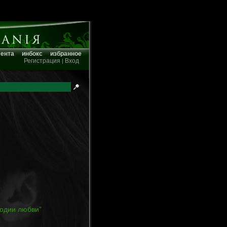
лента
инбокс
избранное
Регистрация
Вход
|
лодии любви”