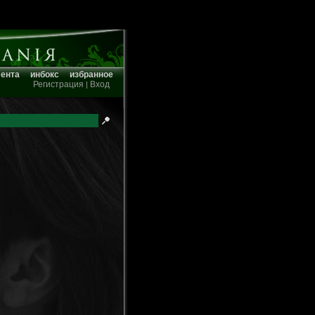
лента
инбокс
избранное
Регистрация
Вход
|