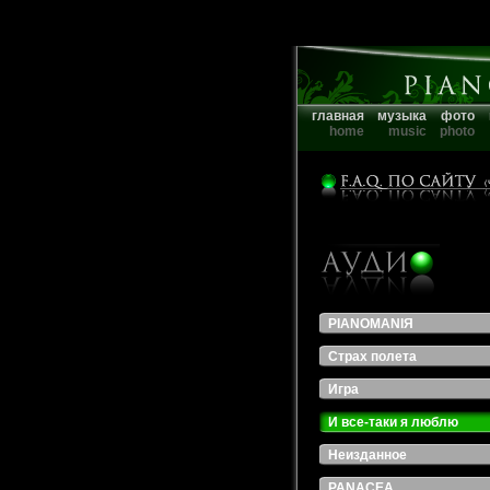
главная
музыка
фото
home
music
photo
PIANOMANIЯ
Страх полета
Игра
И все-таки я люблю
Неизданное
PANACEA