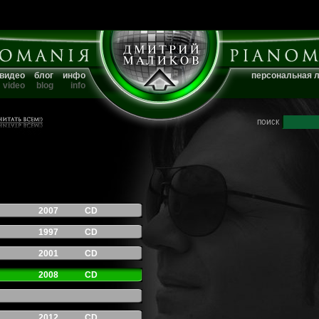
видео
блог
инфо
персональная 
video
blog
info
2007
CD
1997
CD
2001
CD
2008
CD
2012
CD