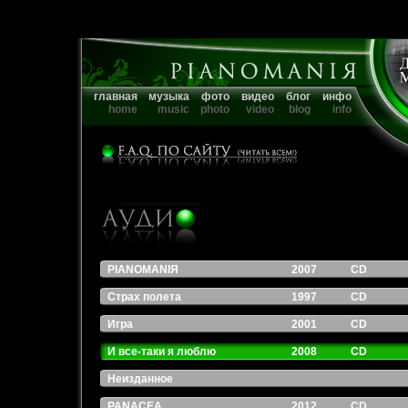
главная
музыка
фото
видео
блог
инфо
home
music
photo
video
blog
info
PIANOMANIЯ
2007
CD
Страх полета
1997
CD
Игра
2001
CD
И все-таки я люблю
2008
CD
Неизданное
PANACEA
2012
CD