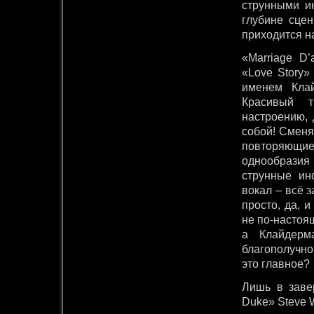
струнными ин
глубине сцен
приходится н
«Marriage D’
«Love Story»
именем Клай
Красивый т
настроению,
собой! Сменя
повторяющие
однообразия 
струнные ин
вокал – всё з
просто, да, и
не по-настоящ
а Клайдерм
благополучно
это главное?
Лишь в заве
Duke» Steve 