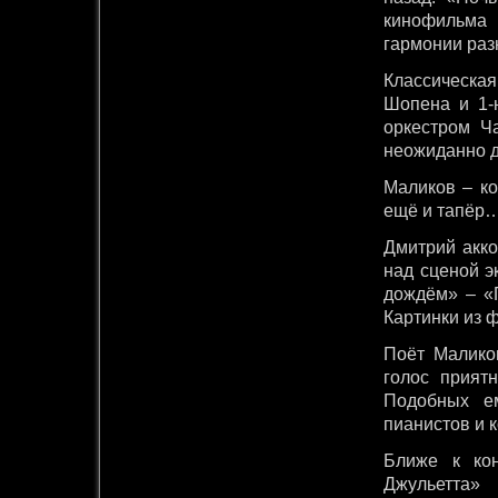
кинофильма 
гармонии раз
Классическа
Шопена и 1-
оркестром Ча
неожиданно д
Маликов – ко
ещё и тапёр
Дмитрий акко
над сценой э
дождём» – «
Картинки из 
Поёт Малико
голос прият
Подобных е
пианистов и 
Ближе к ко
Джульетта