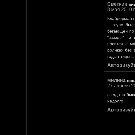
Светкин
пи
8 мая 2010 
Клайдерман п
– глупо был
бегающей по 
“звезды” и 
носится с ма
роликах без
годы-птиц
Авторизуйт
милина
пиш
27 апреля 2
всегда забы
надолго
Авторизуйт