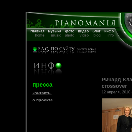
главная
музыка
фото
видео
блог
инфо
home
music
photo
video
blog
info
Ричард Кла
пресса
crossover
12 апреля, 2010 
контакты
о проекте