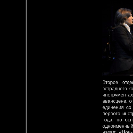
Второе отд
эстрадного к
инструмента
авансцене, о
единения со
первого инс
года, но о
одноименный 
назад: «Ноч