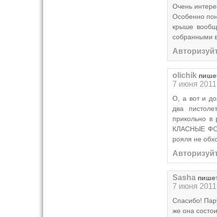
Очень интере
Особенно пон
крыше вообщ
собранными в
Авторизуйт
olichik
пише
7 июня 2011
О, а вот и д
два пистоле
прикольно в 
КЛАСНЫЕ ФОТ
рояля не обхо
Авторизуйт
Sasha
пише
7 июня 2011
Спасибо! Пар
же она состо