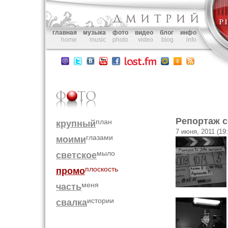
главная
музыка
фото
видео
блог
инфо
home
music
photo
video
blog
info
Репортаж с
план
крупный
7 июня, 2011 (19:
глазами
моими
мыло
светское
плоскость
промо
меня
часть
истории
свалка