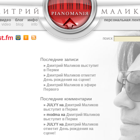
видео
блог
инфо
персональная лен
video
blog
info
Последние записи
Дмитрий Маликов выступит
в Перми
Дмитрий Маликов отметит
День рождения на сцене!
Дмитрий Маликов в эфире
Первого
Последние комментарии
JULYY
на
Дмитрий Маликов
выступит в Перми
modma
на
Дмитрий Маликов
выступит в Перми
JULYY
на
Дмитрий Маликов
отметит День рождения на
сцене!