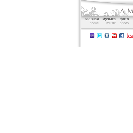
главная
музыка
фото
home
music
photo