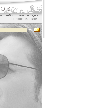
та
инбокс
мои закладки
Регистрация
Вход
|