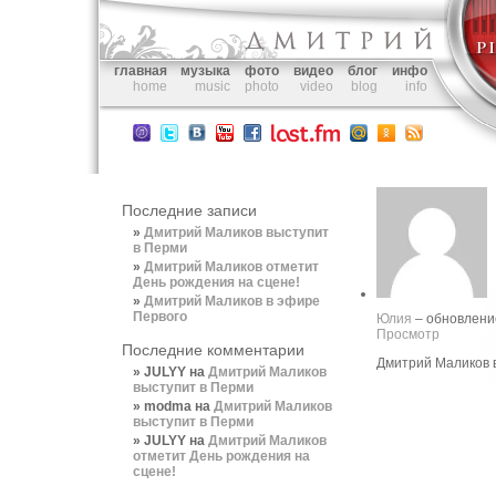
главная
музыка
фото
видео
блог
инфо
home
music
photo
video
blog
info
Последние записи
Дмитрий Маликов выступит
в Перми
Дмитрий Маликов отметит
День рождения на сцене!
Дмитрий Маликов в эфире
Первого
Юлия
– обновлени
Просмотр
Последние комментарии
Дмитрий Маликов 
JULYY
на
Дмитрий Маликов
выступит в Перми
modma
на
Дмитрий Маликов
выступит в Перми
JULYY
на
Дмитрий Маликов
отметит День рождения на
сцене!